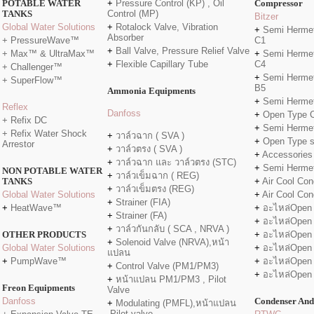
POTABLE WATER
+
Pressure Control (KP) , Oil
Compressor
TANKS
Control (MP)
Bitzer
Global Water Solutions
+
Rotalock Valve, Vibration
+
Semi Hermet
Absorber
+ PressureWave™
C1
+
Ball Valve, Pressure Relief Valve
+ Max™ & UltraMax™
+
Semi Hermet
+
Flexible Capillary Tube
C4
+ Challenger™
+
Semi Hermet
+ SuperFlow™
B5
Ammonia Equipments
+
Semi Hermet
Reflex
Danfo
ss
+
Open Type 
+ Refix DC
+
Semi Hermet
+ Refix Water Shock
+
วาล์วฉาก ( SVA )
+
Open Type 
Arrestor
+
วาล์วตรง ( SVA )
+
Accessories
+
วาล์วฉาก และ วาล์วตรง (STC)
+
Semi Herme
NON POTABLE WATER
+
วาล์วเข็มฉาก ( REG)
TANKS
+
Air Cool Con
+
วาล์วเข็มตรง (REG)
Global Water Solutions
+
Air Cool Con
+
Strainer (FIA)
+
HeatWave™
+
อะไหล่Open
+
Strainer (FA)
+
อะไหล่Open
+
วาล์วกันกลับ ( SCA , NRVA )
OTHER PRODUCTS
+
อะไหล่Open
+
Solenoid Valve (NRVA),หน้า
Global Water Solutions
+
อะไหล่Open
แปลน
+
PumpWave™
+
อะไหล่Open
+
Control Valve (PM1/PM3)
+
อะไหล่Open
+
หน้าแปลน PM1/PM3 , Pilot
Freon Equipments
Valve
Danfoss
Condenser And
+
Modulating (PMFL),หน้าแปลน
,Pilot valve