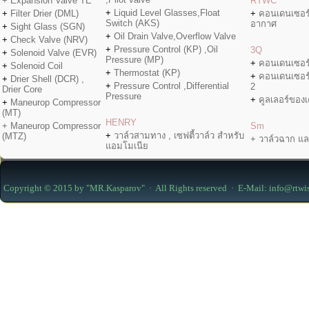
+ Expansion Valve TE
RTWC
+
Liquid Level Glasses,Float
+
Filter Drier (DML)
+
คอนเดนเซอร
Switch (AKS)
อากาศ
+
Sight Glass (SGN)
+
Oil Drain Valve,Overflow Valve
+
Check Valve (NRV)
+
Pressure Control (KP) ,Oil
3Q
+
Solenoid Valve (EVR)
Pressure (MP)
+
คอนเดนเซอร
+
Solenoid Coil
+
Thermostat (KP)
+
คอนเดนเซอร
+
Drier Shell (DCR) ,
+
Pressure Control ,Differential
2
Drier Core
Pressure
+
คูลเลอร์ของเค
+
Maneurop Compressor
(MT)
HENRY
+ Maneurop Compressor
Sm
+
วาล์วสามทาง , เซฟตี้วาล์ว สำหรับ
(MTZ)
+ วาล์วฉาก แล
แอมโมเนีย
Copyright © 2015 by "MR.Kasparov" · All Rights reserved · E-Mail: info@rtwi