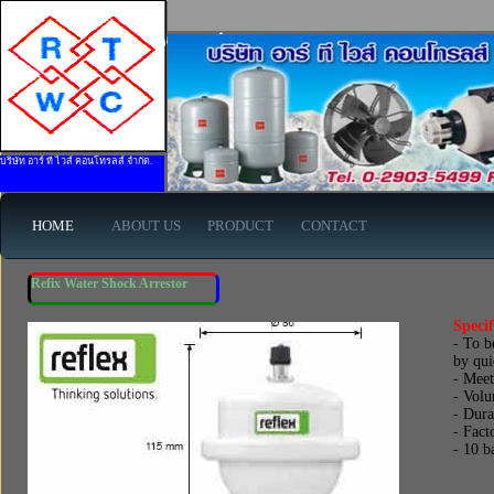
MaxUltraMax - www.rtwises.com
บริษัท อาร์ ที ไวส์ คอนโทรลส์ จำกัด.
HOME
ABOUT US
PRODUCT
CONTACT
Refix Water Shock Arrestor
Specif
- To b
by qui
- Meet
- Vol
- Dura
- Fact
- 10 b