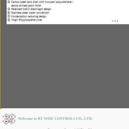
Welcome to RT WISE CONTROLS CO., LTD.