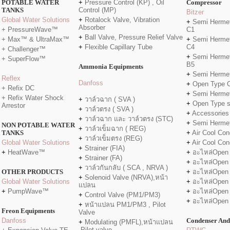
POTABLE WATER
+
Pressure Control (KP) , Oil
Compressor
TANKS
Control (MP)
Bitzer
Global Water Solutions
+
Rotalock Valve, Vibration
+
Semi Hermet
Absorber
+ PressureWave™
C1
+
Ball Valve, Pressure Relief Valve
+ Max™ & UltraMax™
+
Semi Hermet
+
Flexible Capillary Tube
C4
+ Challenger™
+
Semi Hermet
+ SuperFlow™
B5
Ammonia Equipments
+
Semi Hermet
Reflex
Danfo
ss
+
Open Type 
+ Refix DC
+
Semi Hermet
+ Refix Water Shock
+
วาล์วฉาก ( SVA )
+
Open Type 
Arrestor
+
วาล์วตรง ( SVA )
+
Accessories
+
วาล์วฉาก และ วาล์วตรง (STC)
+
Semi Herme
NON POTABLE WATER
+
วาล์วเข็มฉาก ( REG)
TANKS
+
Air Cool Con
+
วาล์วเข็มตรง (REG)
Global Water Solutions
+
Air Cool Con
+
Strainer (FIA)
+
HeatWave™
+
อะไหล่Open
+
Strainer (FA)
+
อะไหล่Open
+
วาล์วกันกลับ ( SCA , NRVA )
OTHER PRODUCTS
+
อะไหล่Open
+
Solenoid Valve (NRVA),หน้า
Global Water Solutions
+
อะไหล่Open
แปลน
+
PumpWave™
+
อะไหล่Open
+
Control Valve (PM1/PM3)
+
อะไหล่Open
+
หน้าแปลน PM1/PM3 , Pilot
Freon Equipments
Valve
Danfoss
Condenser And
+
Modulating (PMFL),หน้าแปลน
,Pilot valve