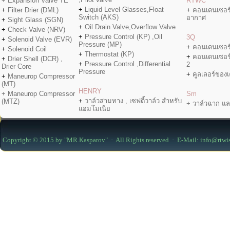
+ Expansion Valve TE
RTWC
+
Liquid Level Glasses,Float
+
Filter Drier (DML)
+
คอนเดนเซอร
Switch (AKS)
อากาศ
+
Sight Glass (SGN)
+
Oil Drain Valve,Overflow Valve
+
Check Valve (NRV)
+
Pressure Control (KP) ,Oil
3Q
+
Solenoid Valve (EVR)
Pressure (MP)
+
คอนเดนเซอร
+
Solenoid Coil
+
Thermostat (KP)
+
คอนเดนเซอร
+
Drier Shell (DCR) ,
+
Pressure Control ,Differential
2
Drier Core
Pressure
+
คูลเลอร์ของเค
+
Maneurop Compressor
(MT)
HENRY
+ Maneurop Compressor
Sm
+
วาล์วสามทาง , เซฟตี้วาล์ว สำหรับ
(MTZ)
+ วาล์วฉาก แล
แอมโมเนีย
Copyright © 2015 by "MR.Kasparov" · All Rights reserved · E-Mail: info@rtwi