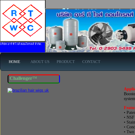
Challenger (ภาษาอังกฤษ) ยี่ห้อ Global Water Solutions L
บริษัท อาร์ ที ไวส์ คอนโทรลส์ จำกัด.
HOME
ABOUT US
PRODUCT
CONTACT
Challenger
™
Appli
Booste
system
Featu
• Pat
• NSF
• Stai
• Cond
• Two 