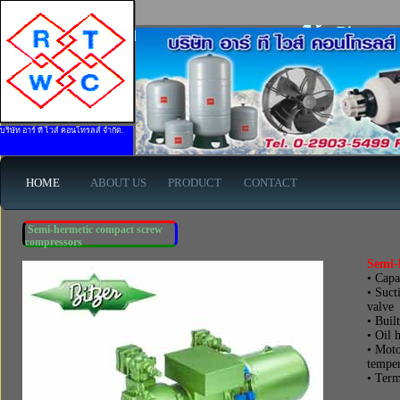
Semi-hermetic compact screw compressors ยี่ห้อ Bitzer -
บริษัท อาร์ ที ไวส์ คอนโทรลส์ จำกัด.
HOME
ABOUT US
PRODUCT
CONTACT
Semi-hermetic compact screw
compressors
Semi-h
• Capa
• Suct
valve
• Buil
• Oil 
• Moto
temper
• Term