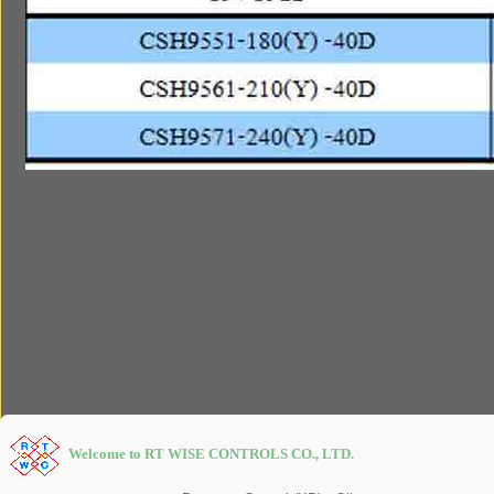
Welcome to RT WISE CONTROLS CO., LTD.