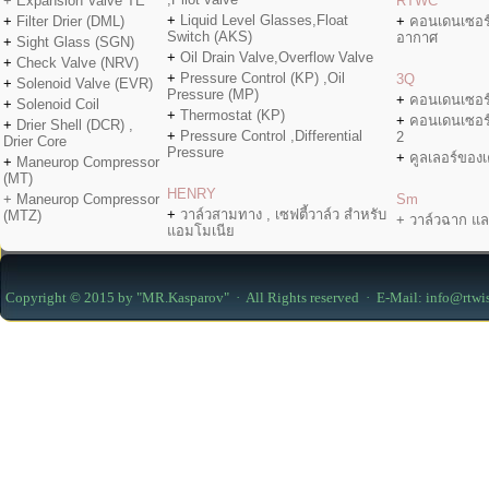
+ Expansion Valve TE
RTWC
+
Liquid Level Glasses,Float
+
Filter Drier (DML)
+
คอนเดนเซอร
Switch (AKS)
อากาศ
+
Sight Glass (SGN)
+
Oil Drain Valve,Overflow Valve
+
Check Valve (NRV)
+
Pressure Control (KP) ,Oil
3Q
+
Solenoid Valve (EVR)
Pressure (MP)
+
คอนเดนเซอร
+
Solenoid Coil
+
Thermostat (KP)
+
คอนเดนเซอร
+
Drier Shell (DCR) ,
+
Pressure Control ,Differential
2
Drier Core
Pressure
+
คูลเลอร์ของเค
+
Maneurop Compressor
(MT)
HENRY
+ Maneurop Compressor
Sm
+
วาล์วสามทาง , เซฟตี้วาล์ว สำหรับ
(MTZ)
+ วาล์วฉาก แล
แอมโมเนีย
Copyright © 2015 by "MR.Kasparov" · All Rights reserved · E-Mail: info@rtwi