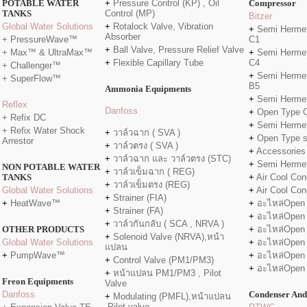
POTABLE WATER
+
Pressure Control (KP) , Oil
Compressor
TANKS
Control (MP)
Bitzer
Global Water Solutions
+
Rotalock Valve, Vibration
+
Semi Hermet
Absorber
+ PressureWave™
C1
+
Ball Valve, Pressure Relief Valve
+ Max™ & UltraMax™
+
Semi Hermet
+
Flexible Capillary Tube
C4
+ Challenger™
+
Semi Hermet
+ SuperFlow™
B5
Ammonia Equipments
+
Semi Hermet
Reflex
Danfo
ss
+
Open Type 
+ Refix DC
+
Semi Hermet
+ Refix Water Shock
+
วาล์วฉาก ( SVA )
+
Open Type 
Arrestor
+
วาล์วตรง ( SVA )
+
Accessories
+
วาล์วฉาก และ วาล์วตรง (STC)
+
Semi Herme
NON POTABLE WATER
+
วาล์วเข็มฉาก ( REG)
TANKS
+
Air Cool Con
+
วาล์วเข็มตรง (REG)
Global Water Solutions
+
Air Cool Con
+
Strainer (FIA)
+
HeatWave™
+
อะไหล่Open
+
Strainer (FA)
+
อะไหล่Open
+
วาล์วกันกลับ ( SCA , NRVA )
OTHER PRODUCTS
+
อะไหล่Open
+
Solenoid Valve (NRVA),หน้า
Global Water Solutions
+
อะไหล่Open
แปลน
+
PumpWave™
+
อะไหล่Open
+
Control Valve (PM1/PM3)
+
อะไหล่Open
+
หน้าแปลน PM1/PM3 , Pilot
Freon Equipments
Valve
Danfoss
Condenser And
+
Modulating (PMFL),หน้าแปลน
,Pilot valve