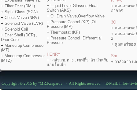
+ Expansion Valve TE
RTWC
+
Liquid Level Glasses,Float
+
Filter Drier (DML)
+
คอนเดนเซอร
Switch (AKS)
อากาศ
+
Sight Glass (SGN)
+
Oil Drain Valve,Overflow Valve
+
Check Valve (NRV)
+
Pressure Control (KP) ,Oil
3Q
+
Solenoid Valve (EVR)
Pressure (MP)
+
คอนเดนเซอร
+
Solenoid Coil
+
Thermostat (KP)
+
คอนเดนเซอร
+
Drier Shell (DCR) ,
+
Pressure Control ,Differential
2
Drier Core
Pressure
+
คูลเลอร์ของเค
+
Maneurop Compressor
(MT)
HENRY
+ Maneurop Compressor
Sm
+
วาล์วสามทาง , เซฟตี้วาล์ว สำหรับ
(MTZ)
+ วาล์วฉาก แล
แอมโมเนีย
Copyright © 2015 by "MR.Kasparov" · All Rights reserved · E-Mail: info@rtwi