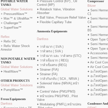
POTABLE WATER
+
Pressure Control (KP) , Oil
Compressor
TANKS
Control (MP)
Bitzer
Global Water Solutions
+
Rotalock Valve, Vibration
+
Semi Hermet
Absorber
+ PressureWave™
C1
+
Ball Valve, Pressure Relief Valve
+ Max™ & UltraMax™
+
Semi Hermet
+
Flexible Capillary Tube
C4
+ Challenger™
+
Semi Hermet
+ SuperFlow™
B5
Ammonia Equipments
+
Semi Hermet
Reflex
Danfo
ss
+
Open Type 
+ Refix DC
+
Semi Hermet
+ Refix Water Shock
+
วาล์วฉาก ( SVA )
+
Open Type 
Arrestor
+
วาล์วตรง ( SVA )
+
Accessories
+
วาล์วฉาก และ วาล์วตรง (STC)
+
Semi Herme
NON POTABLE WATER
+
วาล์วเข็มฉาก ( REG)
TANKS
+
Air Cool Con
+
วาล์วเข็มตรง (REG)
Global Water Solutions
+
Air Cool Con
+
Strainer (FIA)
+
HeatWave™
+
อะไหล่Open
+
Strainer (FA)
+
อะไหล่Open
+
วาล์วกันกลับ ( SCA , NRVA )
OTHER PRODUCTS
+
อะไหล่Open
+
Solenoid Valve (NRVA),หน้า
Global Water Solutions
+
อะไหล่Open
แปลน
+
PumpWave™
+
อะไหล่Open
+
Control Valve (PM1/PM3)
+
อะไหล่Open
+
หน้าแปลน PM1/PM3 , Pilot
Freon Equipments
Valve
Danfoss
Condenser And
+
Modulating (PMFL),หน้าแปลน
,Pilot valve