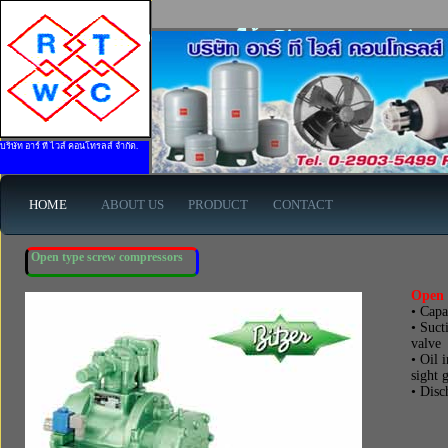
Open type screw compressors ยี่ห้อ Bitzer - www.rtwises
บริษัท อาร์ ที ไวส์ คอนโทรลส์ จำกัด.
HOME
ABOUT US
PRODUCT
CONTACT
Open type screw compressors
Open t
• Capa
• Suct
valve
• Oil 
sight g
• Disc